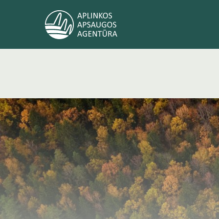
Apie agentūrą
Naujienos
Kontaktai