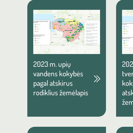
2023 m. upių
202
vandens kokybės
tve
pagal atskirus
kok
rodiklius žemėlapis
atsk
žem