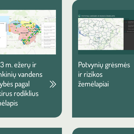
3 m. ežerų ir
Potvynių grėsmės
nkinių vandens
ir rizikos
ybės pagal
žemėlapiai
irus rodiklius
ėlapis