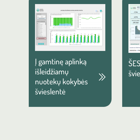
Į gamtinę aplinką
ŠES
išleidžiamų
švi
nuotekų kokybės
švieslentė