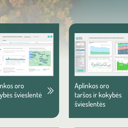
inkos oro
Aplinkos oro
ybės švieslentė
taršos ir kokybės
švieslentės