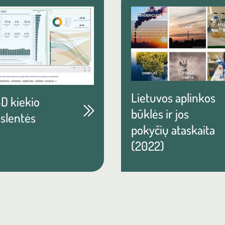
Lietuvos aplinkos
D kiekio
būklės ir jos
eslentės
pokyčių ataskaita
(2022)