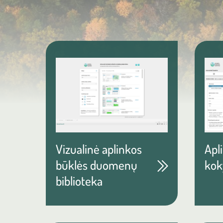
Vizualinė aplinkos
Apl
būklės duomenų
kok
biblioteka