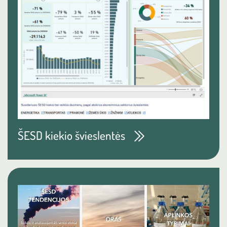
ŠESD kiekio švieslentės