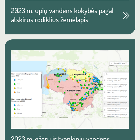
2023 m. upių vandens kokybės pagal
atskirus rodiklius žemėlapis
2023 m. ežerų ir tvenkinių vandens