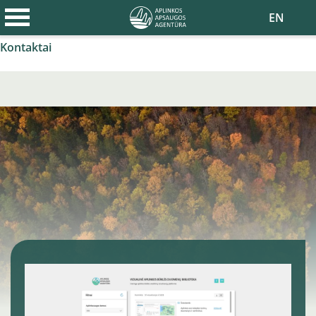
Apie agentūrą
EN
Naujienos
Kontaktai