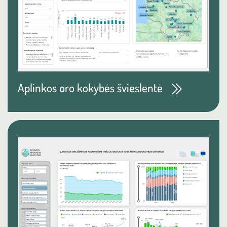
Aplinkos oro kokybės švieslentė