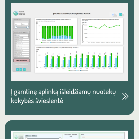
Į gamtinę aplinką išleidžiamų nuotekų
kokybės švieslentė